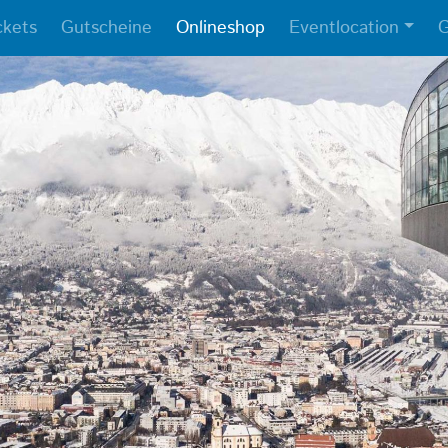
ckets
Gutscheine
Onlineshop
Eventlocation
G