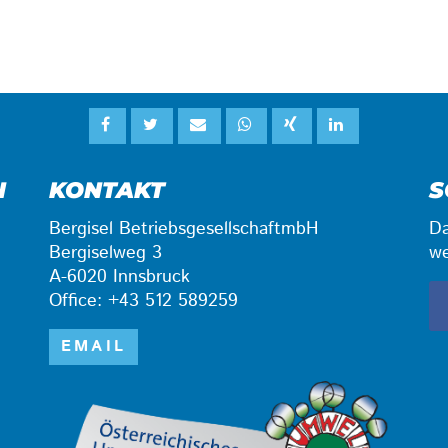
N
KONTAKT
S
Bergisel BetriebsgesellschaftmbH
Da
Bergiselweg 3
we
A-6020 Innsbruck
Office: +43 512 589259
EMAIL