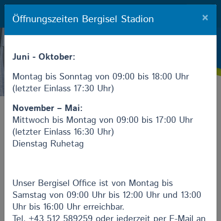
Bergisel
×
Öffnungszeiten Bergisel Stadion
Juni - Oktober:
Montag bis Sonntag von 09:00 bis 18:00 Uhr
(letzter Einlass 17:30 Uhr)
November – Mai:
Gutscheine
Videos
Frühstück
Virtuell
Mittwoch bis Montag von 09:00 bis 17:00 Uhr
Rundblick
(letzter Einlass 16:30 Uhr)
Dienstag Ruhetag
BERGISEL -
SPORTSTÄTTE,
Unser Bergisel Office ist von Montag bis
EVENT LOCATION &
Samstag von 09:00 Uhr bis 12:00 Uhr und 13:00
Uhr bis 16:00 Uhr erreichbar.
RESTAURANTS
Tel. +43 512 589259 oder jederzeit per E-Mail an