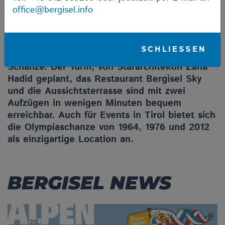
office@bergisel.info
Der atemberaubende Ausblick auf Innsbruck,
die Faszination einer Skisprungstätte mit
Olympischer Vergangenheit und die moderne
SCHLIESSEN
Architektur charakterisieren die Bergisel-
Schanze. Der Turm, von Stararchitektin Zaha
Hadid geplant, das Restaurant Bergisel Sky
und die Aussichtsterrasse sind mit zwei
Aufzügen in wenigen Minuten bequem
erreichbar. Auch für Events in Tirol bietet sich
die Olympiaschanze von 1964, 1976 und 2012
als einzigartige Location an.
BERGISEL NEWS